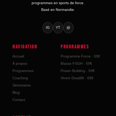
programmes en sports de force.
Basé en Normandie.
IG
YT
@
NAVIGATION
PROGRAMMES
Accueil
Programme Force · 59€
À propos
Masse FSGH · 59€
Programmes
Power-Building · 59€
Coaching
Xtrem Deadlift · 69€
Séminaires
Blog
Contact