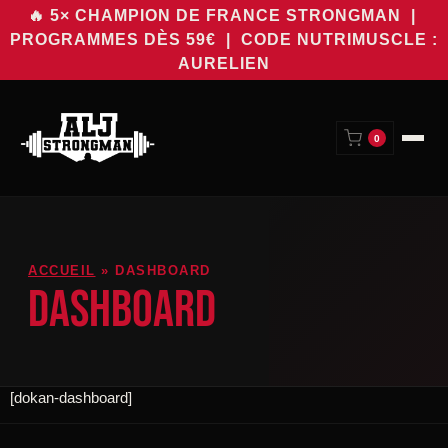
🔥 5× CHAMPION DE FRANCE STRONGMAN |
PROGRAMMES DÈS 59€
| CODE NUTRIMUSCLE :
AURELIEN
0
ACCUEIL
»
DASHBOARD
DASHBOARD
[dokan-dashboard]